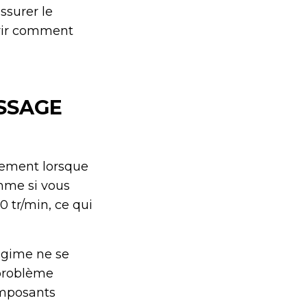
ssurer le
vrir comment
ASSAGE
ement lorsque
mme si vous
 tr/min, ce qui
égime ne se
e problème
omposants