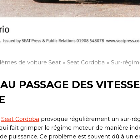
lèmes de voiture Seat
»
Seat Cordoba
»
Sur-régime
AU PASSAGE DES VITESSES
E
a
Seat Cordoba
provoque régulièrement un sur-rég
 qui fait grimper le régime moteur de manière indé
e de puissance. Ce problème est souvent dû à un 