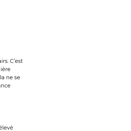
rs. C’est
ière
la ne se
sance
élevé