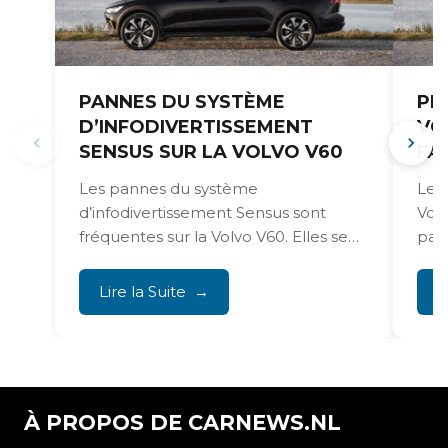
PANNES DU SYSTÈME
PR
D’INFODIVERTISSEMENT
VO
SENSUS SUR LA VOLVO V60
FAI
Les pannes du système
Les
d’infodivertissement Sensus sont
Vol
fréquentes sur la Volvo V60. Elles se
par
traduisent le plus souvent par un...
un p
Lire la Suite
L
À PROPOS DE CARNEWS.NL