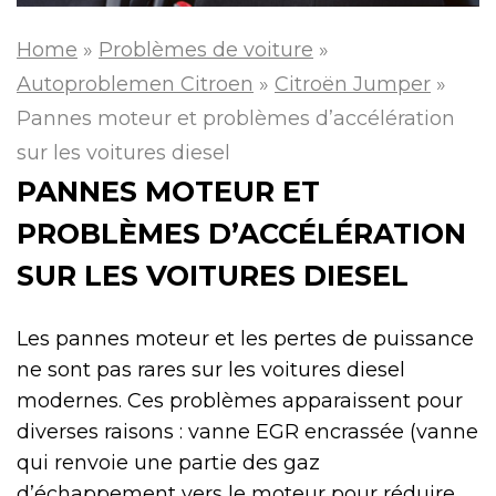
Home
»
Problèmes de voiture
»
Autoproblemen Citroen
»
Citroën Jumper
»
Pannes moteur et problèmes d’accélération
sur les voitures diesel
PANNES MOTEUR ET
PROBLÈMES D’ACCÉLÉRATION
SUR LES VOITURES DIESEL
Les pannes moteur et les pertes de puissance
ne sont pas rares sur les voitures diesel
modernes. Ces problèmes apparaissent pour
diverses raisons : vanne EGR encrassée (vanne
qui renvoie une partie des gaz
d’échappement vers le moteur pour réduire