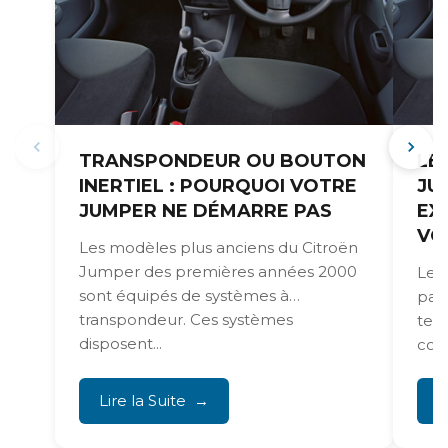
TRANSPONDEUR OU BOUTON
LE
INERTIEL : POURQUOI VOTRE
JU
JUMPER NE DÉMARRE PAS
EX
VO
Les modèles plus anciens du Citroën
Jumper des premières années 2000
Les
sont équipés de systèmes à
par
transpondeur. Ces systèmes
tec
disposent...
com
ense
Lire la Suite
L