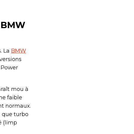
R BMW
. La
BMW
 versions
inPower
araît mou à
ne faible
ent normaux.
s que turbo
é (limp