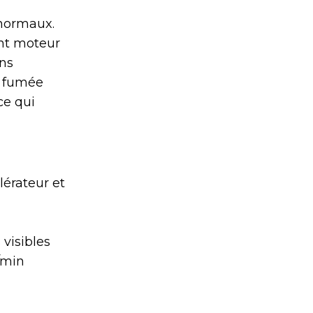
anormaux.
nt moteur
ins
e fumée
ce qui
lérateur et
visibles
/min