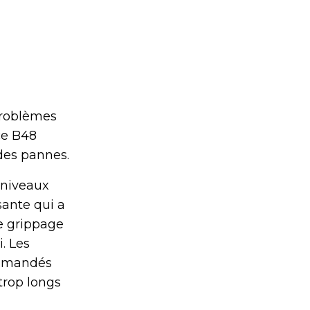
problèmes
ce B48
des pannes.
e niveaux
sante qui a
le grippage
. Les
commandés
trop longs