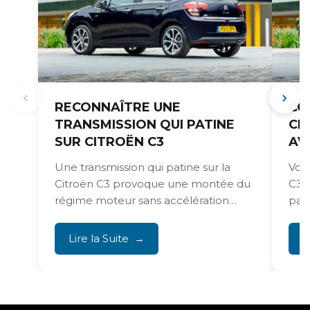
RECONNAÎTRE UNE
CO
TRANSMISSION QUI PATINE
CI
SUR CITROËN C3
AV
Une transmission qui patine sur la
Vou
Citroën C3 provoque une montée du
C3 
régime moteur sans accélération
part
proportionnelle. Cela entraîne des...
de d
Lire la Suite
L