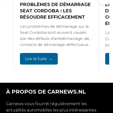
PROBLÈMES DE DÉMARRAGE
LA
SEAT CORDOBA : LES
DI
RÉSOUDRE EFFICACEMENT
CO
EN
Les problèmes de démarrage sur la
Seat Cordoba sont souvent causés
La c
par des défauts d’antidémarrage, des
Cor
contacts de démarrage défectueux...
part
ci 
Lire la Suite
L
À PROPOS DE CARNEWS.NL
Carnews vous fournit régulièrement les
actualités automobiles les plus intéressantes.