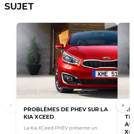
SUJET
PROBLÈMES DE PHEV SUR LA
RÉ
KIA XCEED
TR
AU
La Kia XCeed PHEV présente un
XC