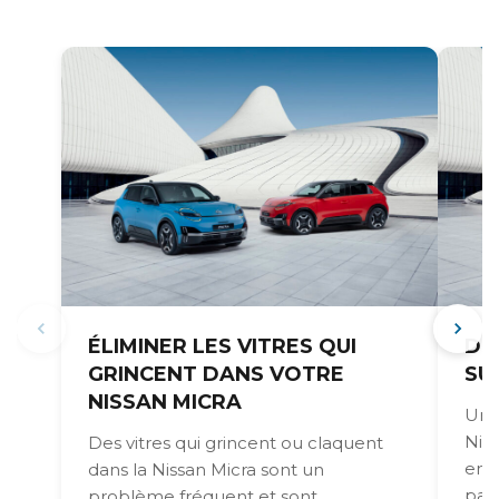
ÉLIMINER LES VITRES QUI
DI
GRINCENT DANS VOTRE
SU
NISSAN MICRA
Un 
Niss
Des vitres qui grincent ou claquent
emb
dans la Nissan Micra sont un
pati
problème fréquent et sont