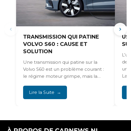
TRANSMISSION QUI PATINE
US
VOLVO S60 : CAUSE ET
SU
SOLUTION
L’us
de 
Une transmission qui patine sur la
une 
Volvo S60 est un problème courant :
La t
le régime moteur grimpe, mais la
voiture...
Lire la Suite
L
À PROPOS DE CARNEWS.NL