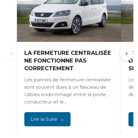
LA FERMETURE CENTRALISÉE
FE
NE FONCTIONNE PAS
DE
CORRECTEMENT
SI
Les pannes de fermeture centralisée
Les 
sont souvent dues à un faisceau de
dess
câbles endommagé entre la porte
de f
conducteur et le...
Lire la Suite
L