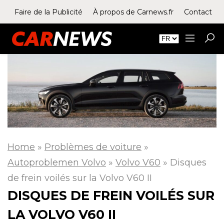
Faire de la Publicité
À propos de Carnews.fr
Contact
Home
»
Problèmes de voiture
»
Autoproblemen Volvo
»
Volvo V60
»
Disques
de frein voilés sur la Volvo V60 II
DISQUES DE FREIN VOILÉS SUR
LA VOLVO V60 II