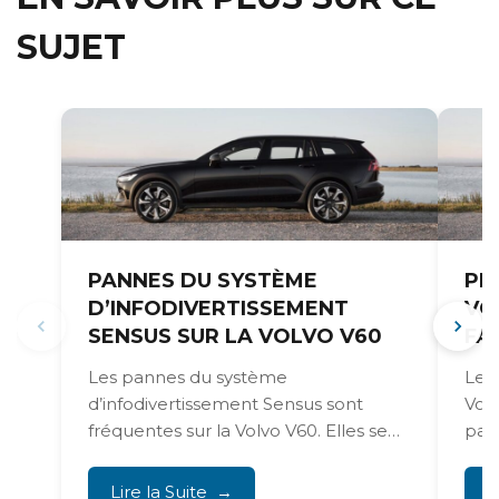
SUJET
PANNES DU SYSTÈME
PR
D’INFODIVERTISSEMENT
VO
SENSUS SUR LA VOLVO V60
FAI
Les pannes du système
Les
d’infodivertissement Sensus sont
Vol
fréquentes sur la Volvo V60. Elles se
par
traduisent le plus souvent par un...
un p
Lire la Suite
L